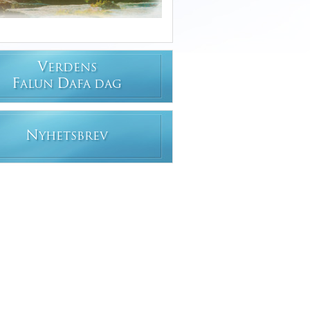
V
ERDENS
F
D
ALUN
AFA DAG
N
YHETSBREV