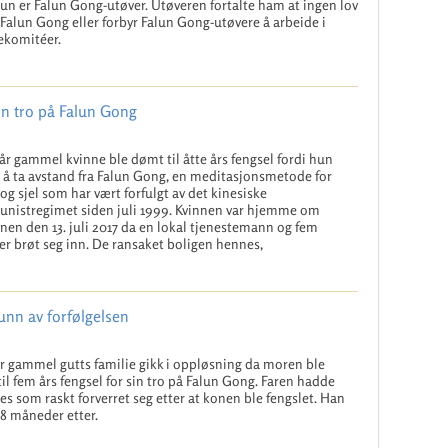
hun er Falun Gong-utøver. Utøveren fortalte ham at ingen lov
 Falun Gong eller forbyr Falun Gong-utøvere å arbeide i
ekomitéer.
sin tro på Falun Gong
år gammel kvinne ble dømt til åtte års fengsel fordi hun
 å ta avstand fra Falun Gong, en meditasjonsmetode for
og sjel som har vært forfulgt av det kinesiske
nistregimet siden juli 1999. Kvinnen var hjemme om
en den 13. juli 2017 da en lokal tjenestemann og fem
rer brøt seg inn. De ransaket boligen hennes,
unn av forfølgelsen
år gammel gutts familie gikk i oppløsning da moren ble
il fem års fengsel for sin tro på Falun Gong. Faren hadde
es som raskt forverret seg etter at konen ble fengslet. Han
8 måneder etter.