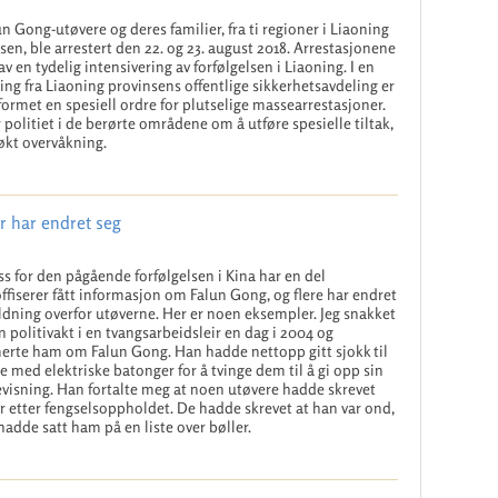
un Gong-utøvere og deres familier, fra ti regioner i Liaoning
sen, ble arrestert den 22. og 23. august 2018. Arrestasjonene
 av en tydelig intensivering av forfølgelsen i Liaoning. I en
ing fra Liaoning provinsens offentlige sikkerhetsavdeling er
formet en spesiell ordre for plutselige massearrestasjoner.
 politiet i de berørte områdene om å utføre spesielle tiltak,
økt overvåkning.
er har endret seg
oss for den pågående forfølgelsen i Kina har en del
offiserer fått informasjon om Falun Gong, og flere har endret
ldning overfor utøverne. Her er noen eksempler. Jeg snakket
 politivakt i en tvangsarbeidsleir en dag i 2004 og
erte ham om Falun Gong. Han hadde nettopp gitt sjokk til
e med elektriske batonger for å tvinge dem til å gi opp sin
visning. Han fortalte meg at noen utøvere hadde skrevet
er etter fengselsoppholdet. De hadde skrevet at han var ond,
hadde satt ham på en liste over bøller.