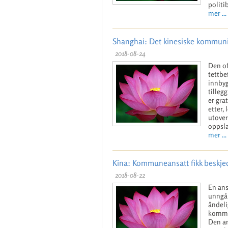
politi
mer ...
Shanghai: Det kinesiske kommunis
2018-08-24
Den of
tettbe
innbyg
tilleg
er gra
etter,
utover
oppsla
mer ...
Kina: Kommuneansatt fikk beskjed
2018-08-22
En ans
unngå 
åndeli
kommun
Den an