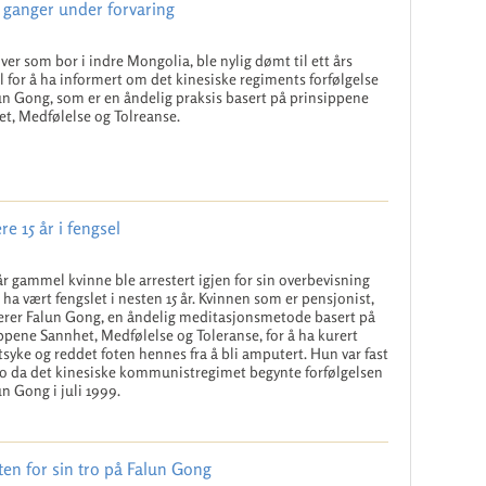
 ganger under forvaring
ver som bor i indre Mongolia, ble nylig dømt til ett års
l for å ha informert om det kinesiske regiments forfølgelse
un Gong, som er en åndelig praksis basert på prinsippene
t, Medfølelse og Tolreanse.
e 15 år i fengsel
år gammel kvinne ble arrestert igjen for sin overbevisning
å ha vært fengslet i nesten 15 år. Kvinnen som er pensjonist,
erer Falun Gong, en åndelig meditasjonsmetode basert på
ppene Sannhet, Medfølelse og Toleranse, for å ha kurert
tsyke og reddet foten hennes fra å bli amputert. Hun var fast
tro da det kinesiske kommunistregimet begynte forfølgelsen
un Gong i juli 1999.
tten for sin tro på Falun Gong