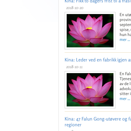
Kina: Fikk to dagers frist til å fra
2018-10-20
En utø
provin
septem
spise,
hun ha
mer ...
Kina: Leder ved en fabrikk igjen a
2018-10-11
En Fal
Tjenes
av de 
advoka
sitter 
mer ...
Kina: 47 Falun Gong-utøvere og fa
regioner