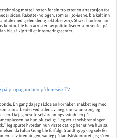
etteknolog møtte i retten for sin tro etter en arrestasjon for
eder siden. Raketteknologen, som er i 50-årene, ble kalt inn
 samtale med sjefen den 15. oktober 2017. Straks han kom inn
ens kontor, ble han arrestert av politioffiserer som ventet på
an ble så kjørt til et interneringssenter.
e på propagandaen på kinesisk TV
 bonde. En gang da jeg sådde en kornåker, snakket jeg med
son som arbeidet ved siden av meg, om Falun Gong og
gelsen. Da jeg nevnte selvbrennings-svindelen på
menplassen, sa hun plutselig: “Jeg vet at selvbrenningen
lsk.” Jeg spurte hvordan hun visste det, og her er hva hun sa:
nnelsen da Falun Gong ble forfulgt (rundt 1999), og selv før
men-selv-brenningen, var jeg på landsbykontoret. Jeg så en