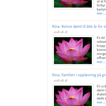
ut at 
forbyr
bystyr
mer ...
Kina: Kvinne dømt til åtte år for 
2018-08-18
En 66 
nektet
kropp 
kommu
morgen
offise
mer ...
Kina: Familien i oppløsning på gr
2018-08-18
En 11 
dømt t
diabet
døde 1
mer ...