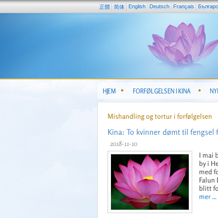
English
Deutsch
Français
Българ
正體
简体
HJEM
FORFØLGELSEN I KINA
NY
Mishandling og tortur i forfølgelsen
Kina: To kvinner dømt til fengsel
2018-11-10
I mai 
by i H
med fo
Falun 
blitt 
mer ...