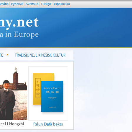
omână
Pусский
Svenska
Türkçe
Yкраїнська
TE
TRADISJONELL KINESISK KULTUR
er Li Hongzhi
Falun Dafa bøker