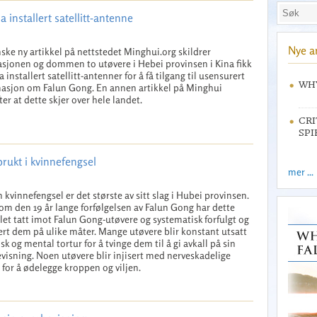
a installert satellitt-antenne
Nye ar
ske ny artikkel på nettstedet Minghui.org skildrer
asjonen og dommen to utøvere i Hebei provinsen i Kina fikk
a installert satellitt-antenner for å få tilgang til usensurert
WHY
asjon om Falun Gong. En annen artikkel på Minghui
ter at dette skjer over hele landet.
CRI
SPI
brukt i kvinnefengsel
mer ...
kvinnefengsel er det største av sitt slag i Hubei provinsen.
m den 19 år lange forfølgelsen av Falun Gong har dette
let tatt imot Falun Gong-utøvere og systematisk forfulgt og
ert dem på ulike måter. Mange utøvere blir konstant utsatt
isk og mental tortur for å tvinge dem til å gi avkall på sin
visning. Noen utøvere blir injisert med nerveskadelige
r for å ødelegge kroppen og viljen.