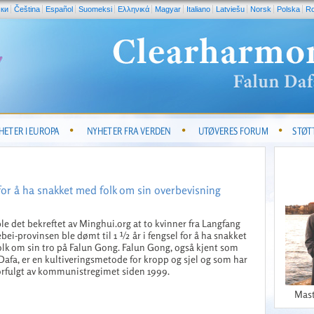
ски
Čeština
Español
Suomeksi
Ελληνικά
Magyar
Italiano
Latviešu
Norsk
Polska
R
HETER I EUROPA
NYHETER FRA VERDEN
UTØVERES FORUM
STØT
 for å ha snakket med folk om sin overbevisning
ble det bekreftet av Minghui.org at to kvinner fra Langfang
ebei-provinsen ble dømt til 1 ½ år i fengsel for å ha snakket
lk om sin tro på Falun Gong. Falun Gong, også kjent som
Dafa, er en kultiveringsmetode for kropp og sjel og som har
forfulgt av kommunistregimet siden 1999.
Mast