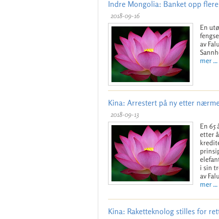
Indre Mongolia: Banket opp flere
2018-09-16
En utø
fengse
av Fal
Sannhe
mer ...
Kina: Arrestert på ny etter nærmer
2018-09-13
En 65 
etter 
kredit
prinsi
elefan
i sin 
av Fal
mer ...
Kina: Raketteknolog stilles for re