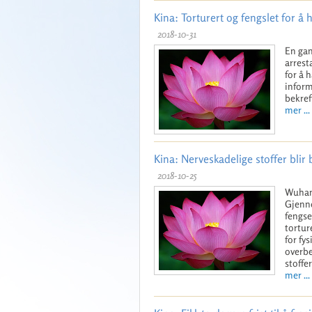
Kina: Torturert og fengslet for å h
2018-10-31
En gan
arrest
for å h
inform
bekref
mer ...
Kina: Nerveskadelige stoffer blir 
2018-10-25
Wuhan 
Gjenno
fengse
tortur
for fys
overbe
stoffe
mer ...