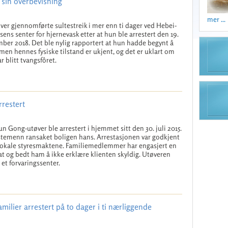
si sin overbevisning
mer ...
ver gjennomførte sultestreik i mer enn ti dager ved Hebei-
sens senter for hjernevask etter at hun ble arrestert den 19.
ber 2018. Det ble nylig rapportert at hun hadde begynt å
 men hennes fysiske tilstand er ukjent, og det er uklart om
r blitt tvangsfôret.
rrestert
un Gong-utøver ble arrestert i hjemmet sitt den 30. juli 2015.
temenn ransaket boligen hans. Arrestasjonen var godkjent
lokale styresmaktene. Familiemedlemmer har engasjert en
t og bedt ham å ikke erklære klienten skyldig. Utøveren
i et forvaringssenter.
milier arrestert på to dager i ti nærliggende