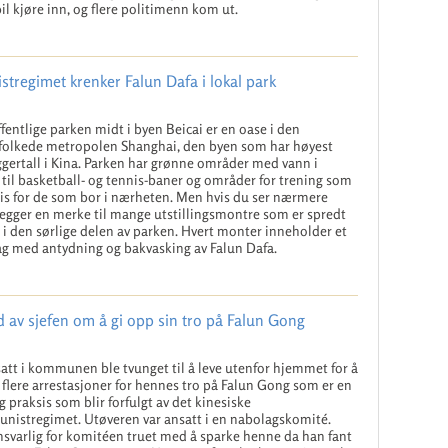
bil kjøre inn, og flere politimenn kom ut.
tregimet krenker Falun Dafa i lokal park
fentlige parken midt i byen Beicai er en oase i den
folkede metropolen Shanghai, den byen som har høyest
gertall i Kina. Parken har grønne områder med vann i
g til basketball- og tennis-baner og områder for trening som
tis for de som bor i nærheten. Men hvis du ser nærmere
 legger en merke til mange utstillingsmontre som er spredt
 i den sørlige delen av parken. Hvert monter inneholder et
g med antydning og bakvasking av Falun Dafa.
 av sjefen om å gi opp sin tro på Falun Gong
att i kommunen ble tvunget til å leve utenfor hjemmet for å
flere arrestasjoner for hennes tro på Falun Gong som er en
g praksis som blir forfulgt av det kinesiske
istregimet. Utøveren var ansatt i en nabolagskomité.
svarlig for komitéen truet med å sparke henne da han fant