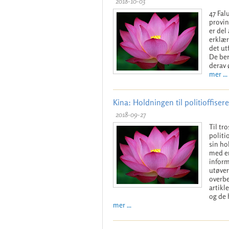
2018-10-03
47 Fal
provin
er del
erklær
det ut
De ber
derav 
mer ...
Kina: Holdningen til politioffiser
2018-09-27
Til tr
politi
sin ho
med en
inform
utøver
overbe
artikl
og de 
mer ...