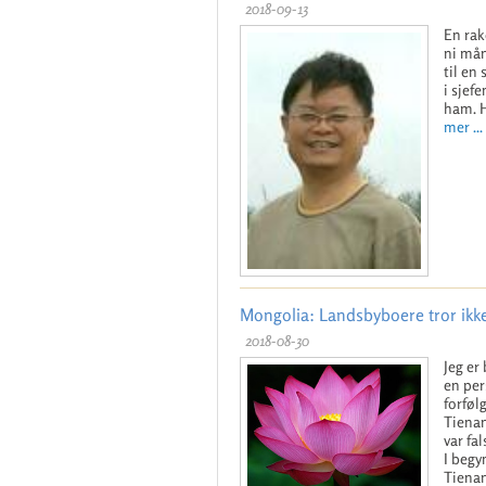
2018-09-13
En rak
ni mån
til en
i sjef
ham. H
mer ...
Mongolia: Landsbyboere tror ikk
2018-08-30
Jeg er
en per
forføl
Tienan
var fa
I begy
Tienan