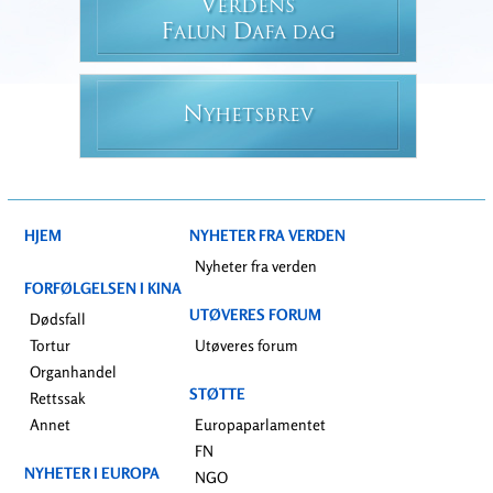
V
ERDENS
F
D
ALUN
AFA DAG
N
YHETSBREV
HJEM
NYHETER FRA VERDEN
Nyheter fra verden
FORFØLGELSEN I KINA
UTØVERES FORUM
Dødsfall
Tortur
Utøveres forum
Organhandel
STØTTE
Rettssak
Annet
Europaparlamentet
FN
NYHETER I EUROPA
NGO