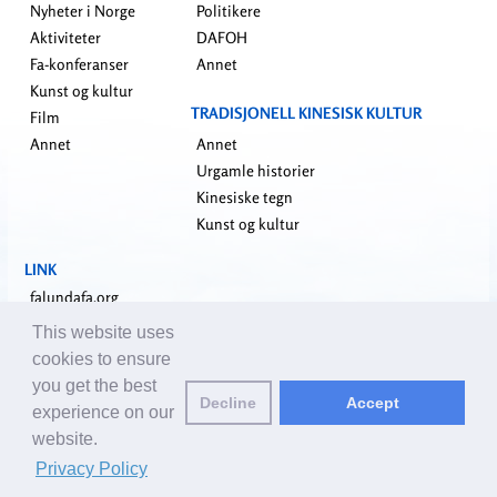
Nyheter i Norge
Politikere
Aktiviteter
DAFOH
Fa-konferanser
Annet
Kunst og kultur
TRADISJONELL KINESISK KULTUR
Film
Annet
Annet
Urgamle historier
Kinesiske tegn
Kunst og kultur
LINK
falundafa.org
faluninfo.net
This website uses
minghui.org
cookies to ensure
pureinsight.org
you get the best
Decline
Accept
shenyunperformingarts.org
experience on our
website.
Kontakt oss:
editor@no.clearharmony.net
| © 2001-2026 ClearHarmony.net |
Privacy Policy
Privacy Policy