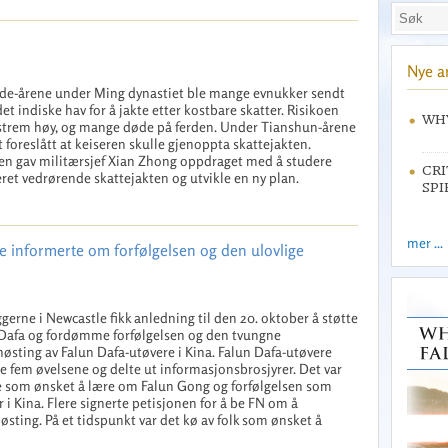
Nye ar
de-årene under Ming dynastiet ble mange evnukker sendt
det indiske hav for å jakte etter kostbare skatter. Risikoen
WHY
strem høy, og mange døde på ferden. Under Tianshun-årene
t foreslått at keiseren skulle gjenoppta skattejakten.
en gav militærsjef Xian Zhong oppdraget med å studere
CRI
eret vedrørende skattejakten og utvikle en ny plan.
SPI
mer ...
le informerte om forfølgelsen og den ulovlige
gerne i Newcastle fikk anledning til den 20. oktober å støtte
Dafa og fordømme forfølgelsen og den tvungne
østing av Falun Dafa-utøvere i Kina. Falun Dafa-utøvere
de fem øvelsene og delte ut informasjonsbrosjyrer. Det var
 som ønsket å lære om Falun Gong og forfølgelsen som
r i Kina. Flere signerte petisjonen for å be FN om å
østing. På et tidspunkt var det kø av folk som ønsket å