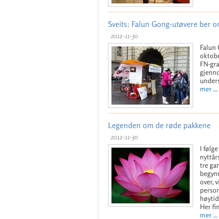
Sveits: Falun Gong-utøvere ber o
2012-11-30
Falun 
oktobe
FN-gra
gjenno
unders
mer ...
Legenden om de røde pakkene
2012-11-30
I følg
nyttår
tre ga
begyn
over, 
person
høytid
Her fi
mer ...