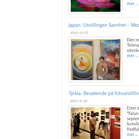
mer ...
Japan: Utstillingen Sannhet – Med
2012-12-07
Den in
Tolera
oktobe
mer ...
Tyrkia: Besøkende på fotoutstilli
2012-11-30
Etter 
"Falun
septem
fortel
fredfu
mer ...