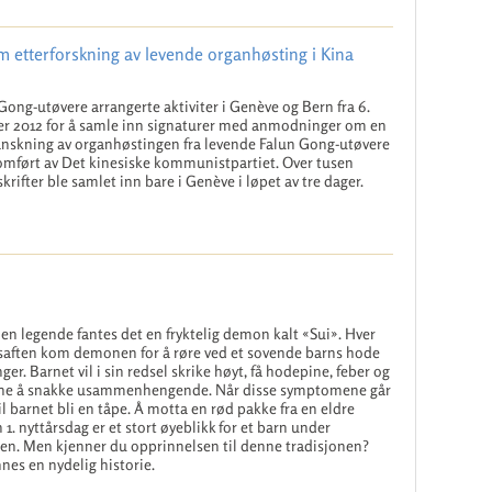
m etterforskning av levende organhøsting i Kina
Gong-utøvere arrangerte aktiviter i Genève og Bern fra 6.
r 2012 for å samle inn signaturer med anmodninger om en
nskning av organhøstingen fra levende Falun Gong-utøvere
mført av Det kinesiske kommunistpartiet. Over tusen
krifter ble samlet inn bare i Genève i løpet av tre dager.
e en legende fantes det en fryktelig demon kalt «Sui». Hver
saften kom demonen for å røre ved et sovende barns hode
nger. Barnet vil i sin redsel skrike høyt, få hodepine, feber og
ne å snakke usammenhengende. Når disse symptomene går
vil barnet bli en tåpe. Å motta en rød pakke fra en eldre
 1. nyttårsdag er et stort øyeblikk for et barn under
en. Men kjenner du opprinnelsen til denne tradisjonen?
nnes en nydelig historie.