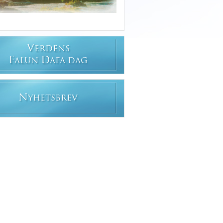
V
ERDENS
F
D
ALUN
AFA DAG
N
YHETSBREV