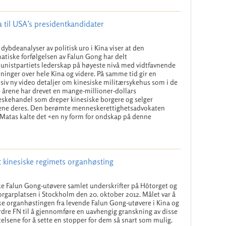
 til USA’s presidentkandidater
 dybdeanalyser av politisk uro i Kina viser at den
atiske forfølgelsen av Falun Gong har delt
istpartiets lederskap på høyeste nivå med vidtfavnende
ininger over hele Kina og videre. På samme tid gir en
siv ny video detaljer om kinesiske militærsykehus som i de
ti årene har drevet en mange-millioner-dollars
kehandel som dreper kinesiske borgere og selger
ene deres. Den berømte menneskerettighetsadvokaten
Matas kalte det «en ny form for ondskap på denne
t kinesiske regimets organhøsting
e Falun Gong-utøvere samlet underskrifter på Hötorget og
garplatsen i Stockholm den 20. oktober 2012. Målet var å
e organhøstingen fra levende Falun Gong-utøvere i Kina og
dre FN til å gjennomføre en uavhengig granskning av disse
telsene for å sette en stopper for dem så snart som mulig.