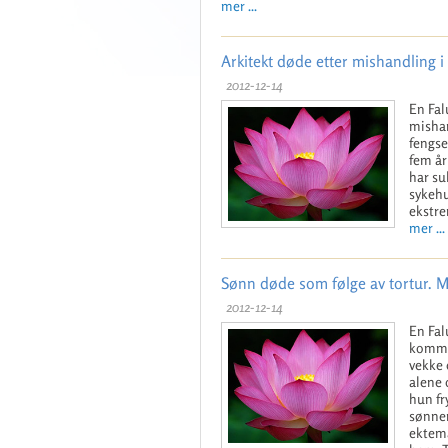
mer ...
Arkitekt døde etter mishandling i
2012-12-14
En Fal
mishan
fengse
fem år
har su
sykehu
ekstre
mer ...
Sønn døde som følge av tortur. M
2012-12-14
En Fal
kommun
vekke 
alene 
hun fr
sønnen
ektema