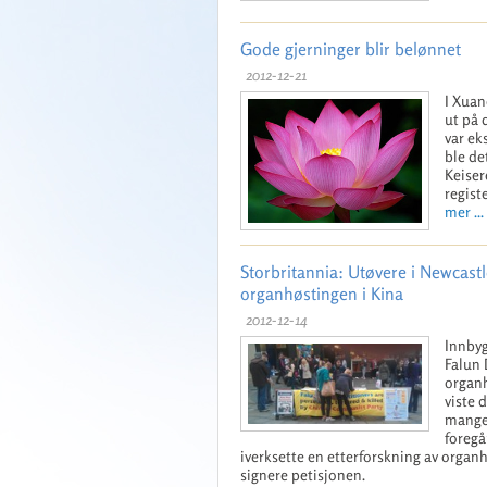
Gode gjerninger blir belønnet
2012-12-21
I Xuan
ut på 
var ek
ble de
Keiser
regist
mer ...
Storbritannia: Utøvere i Newcast
organhøstingen i Kina
2012-12-14
Innbyg
Falun 
organh
viste 
mange
foregå
iverksette en etterforskning av organh
signere petisjonen.