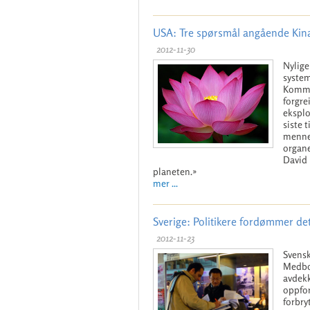
USA: Tre spørsmål angående Kina
2012-11-30
Nylige
system
Kommun
forgre
eksplo
siste 
mennes
organ
David 
planeten.»
mer ...
Sverige: Politikere fordømmer de
2012-11-23
Svensk
Medbor
avdekk
oppfor
forbry