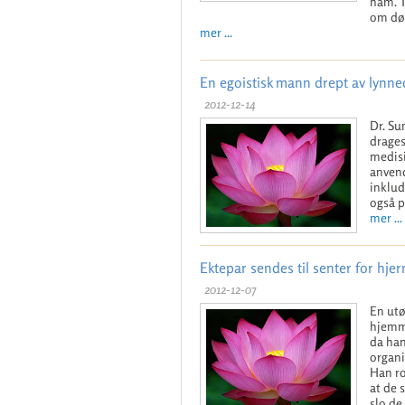
ham. T
om død
mer ...
En egoistisk mann drept av lynn
2012-12-14
Dr. Su
drages
medisi
anvend
inklud
også p
mer ...
Ektepar sendes til senter for hje
2012-12-07
En utø
hjemme
da han
organi
Han ro
at de 
slo de