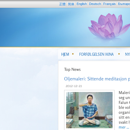
English
Deutsch
Français
Българ
正體
简体
HJEM
FORFØLGELSEN I KINA
NY
Top News
Oljemaleri: Sittende meditasjon på
2012-12-21
Maleri
seg un
Falun 
ble vo
organi
sitt e
svakt 
mer ...