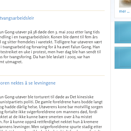
mer ...
 tvangsarbeidsleir
un Gong-utøver på 38 døde den 3. mai 2012 etter lang tids
dling i en tvangsarbeidsleir. Konen ble dømt til fem års
l og sitter fremdeles i varetekt. Tidligere har utøveren vært
 i tvangsarbeid og forvaring for å ha øvet Falun Gong. Han
ltestreiket en uke i protest, men hver dag ble han sendt til
s for tvangsforing. Da han ble løslatt i 2005, var han
mt utmagret.
oren nektes å se levningene
un Gong-utøver ble torturert til døde av Det kinesiske
istpartiets politi. De gamle foreldrene hans bodde langt
og hadde dårlig helse. Utøverens kone bar motvillig sorgen
og fortalte ikke svigerforeldrene om mannens død, fordi
yktet at de ikke kunne bære smerten over å ha mistet
. For å kunne oppnå rettferdighet nektet hun å kremere
nnens levninger. Men svigerforeldrene spurte stadig etter