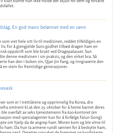
il slutt kunne hun ikke holde det skjult for dem og fortalte
sfallet.
edslag. En god mann belønnet med en sønn
n som viet hele sitt liv til medisinen, reddet tilfeldigvis en
 liv. For å gjengjelde Suns godhet tilbød dragen ham en
nsk oppskrift som ble brukt ved Dragepalasset. Sun
te denne medisinen i sin praksis, og den virket bra. Så
erte han den i boken sin, Qian Jin Fang, og inngraverte den
å en stein for fremtidige generasjoner.
rnevask
ver som er i trettiårene og opprinnelig fra Korea, dro
fra omtrent kl.16 den 25. oktober for å hente barnet deres
 ble overfalt av seks tjenestemenn fra 610-kontoret (en
sasjon med spesialagenter kun for å forfølge Falun Gong).
pte om hjelp da de angrep ham. Moren kom og ble vitne til
slo ham. Da hun la armene rundt sønnen for å beskytte ham,
 henne også. Deretter ransaket de hjemmet og konfiskerte