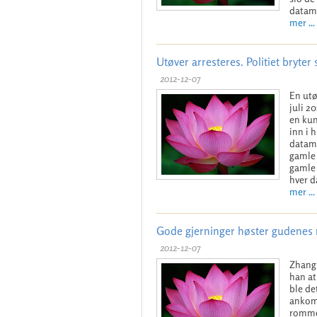
datam
mer ...
Utøver arresteres. Politiet bryte
2012-12-07
En utø
juli 2
en kun
inn i 
datama
gamle 
gamle 
hver d
mer ...
Gode gjerninger høster gudenes 
2012-12-07
Zhang
han at
ble de
ankomm
rommet