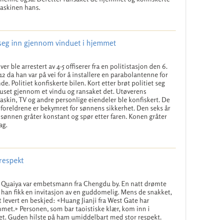
askinen hans.
r seg inn gjennom vinduet i hjemmet
ver ble arrestert av 4-5 offiserer fra en politistasjon den 6.
012 da han var på vei for å installere en parabolantenne for
de. Politiet konfiskerte bilen. Kort etter brøt politiet seg
huset gjennom et vindu og ransaket det. Utøverens
skin, TV og andre personlige eiendeler ble konfiskert. De
foreldrene er bekymret for sønnens sikkerhet. Den seks år
sønnen gråter konstant og spør etter faren. Konen gråter
ag.
respekt
 Quaiya var embetsmann fra Chengdu by. En natt drømte
 han fikk en invitasjon av en guddomelig. Mens de snakket,
t levert en beskjed: «Huang Jianji fra West Gate har
et.» Personen, som bar taoistiske klær, kom inn i
. Guden hilste på ham umiddelbart med stor respekt.