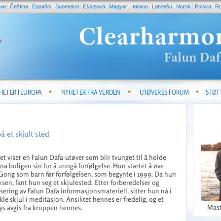
ски
Čeština
Español
Suomeksi
Ελληνικά
Magyar
Italiano
Latviešu
Norsk
Polska
R
HETER I EUROPA
NYHETER FRA VERDEN
UTØVERES FORUM
STØT
 et skjult sted
et viser en Falun Dafa-utøver som blir tvunget til å holde
na boligen sin for å unngå forfølgelse. Hun startet å øve
Gong som barn før forfølgelsen, som begynte i 1999. Da hun
ksen, fant hun seg et skjulested. Etter forberedelser og
sering av Falun Dafa informasjonsmateriell, sitter hun nå i
nkle skjul i meditasjon. Ansiktet hennes er fredelig, og et
Mast
lys avgis fra kroppen hennes.