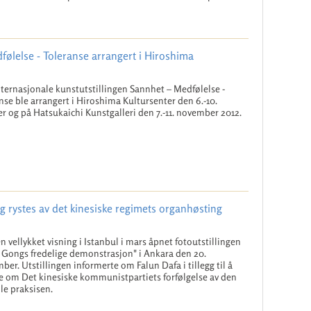
følelse - Toleranse arrangert i Hiroshima
ternasjonale kunstutstillingen Sannhet – Medfølelse -
nse ble arrangert i Hiroshima Kultursenter den 6.-10.
r og på Hatsukaichi Kunstgalleri den 7.-11. november 2012.
ng rystes av det kinesiske regimets organhøsting
en vellykket visning i Istanbul i mars åpnet fotoutstillingen
 Gongs fredelige demonstrasjon" i Ankara den 20.
ber. Utstillingen informerte om Falun Dafa i tillegg til å
le om Det kinesiske kommunistpartiets forfølgelse av den
lle praksisen.