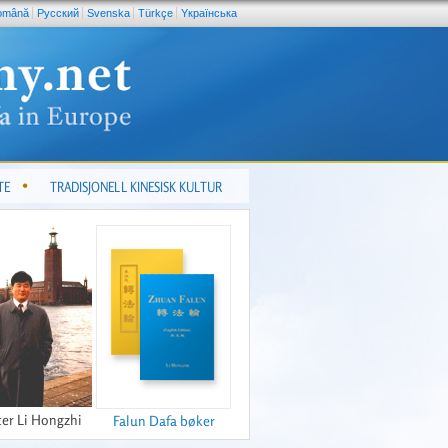
omână
Pусский
Svenska
Türkçe
Yкраїнська
TE
TRADISJONELL KINESISK KULTUR
er Li Hongzhi
Falun Dafa bøker