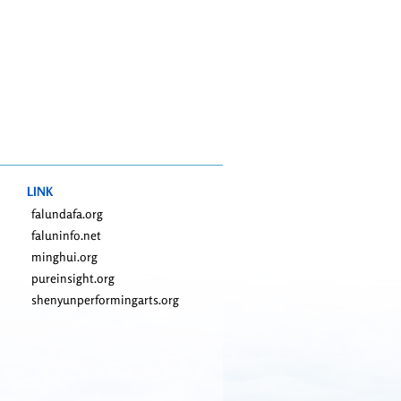
LINK
falundafa.org
faluninfo.net
minghui.org
pureinsight.org
shenyunperformingarts.org