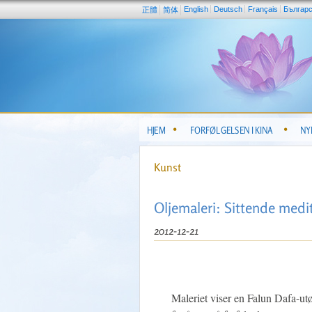
English
Deutsch
Français
Българ
正體
简体
HJEM
FORFØLGELSEN I KINA
NY
Kunst
Oljemaleri: Sittende medit
2012-12-21
Maleriet viser en Falun Dafa-utø