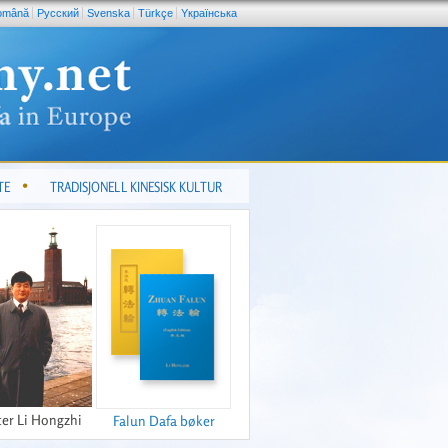
omână
Pусский
Svenska
Türkçe
Yкраїнська
TE
TRADISJONELL KINESISK KULTUR
er Li Hongzhi
Falun Dafa bøker