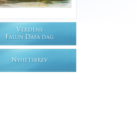
V
ERDENS
F
D
ALUN
AFA DAG
N
YHETSBREV