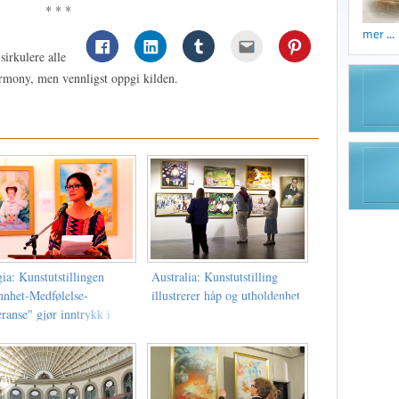
* * *
mer ...
sirkulere alle
armony, men vennligst oppgi kilden.
ia: Kunstutstillingen
Australia: Kunstutstilling
nnhet-Medfølelse-
illustrerer håp og utholdenhet
ranse" gjør inntrykk i
elt