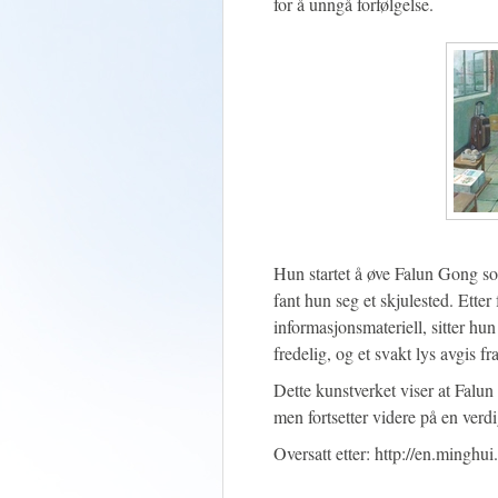
for å unngå forfølgelse.
Hun startet å øve Falun Gong so
fant hun seg et skjulested. Ette
informasjonsmateriell, sitter hun
fredelig, og et svakt lys avgis f
Dette kunstverket viser at Falun
men fortsetter videre på en verd
Oversatt etter: http://en.minghu