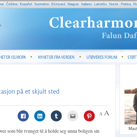
ски
Čeština
Español
Suomeksi
Ελληνικά
Magyar
Italiano
Latviešu
Norsk
Polska
R
HETER I EUROPA
NYHETER FRA VERDEN
UTØVERES FORUM
STØT
asjon på et skjult sted
Mast
ver som blir tvunget til å holde seg unna boligen sin