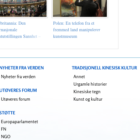
rbritannia: Den
Polen: En telefon fra et
rnasjonale
fremmed land manipulerer
tutstillingen Sannhet –
kunstmuseum
ølelse – Toleranse vises i
ds
NYHETER FRA VERDEN
TRADISJONELL KINESISK KULTUR
Nyheter fra verden
Annet
Urgamle historier
UTØVERES FORUM
Kinesiske tegn
Utøveres forum
Kunst og kultur
STØTTE
Europaparlamentet
FN
NGO