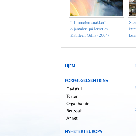
”Himmelen snakker”,
Sto
oljemaleri på lerret av
inte
Kathleen Gillis (2004)
kuns
Medf
Lee
HJEM
FORFØLGELSEN I KINA
Dødsfall
Tortur
Organhandel
Rettssak
Annet
NYHETER I EUROPA