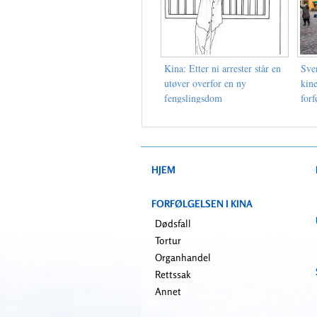
Kina: Etter ni arrester står en
Sve
utøver overfor en ny
kin
fengslingsdom
for
HJEM
FORFØLGELSEN I KINA
Dødsfall
Tortur
Organhandel
Rettssak
Annet