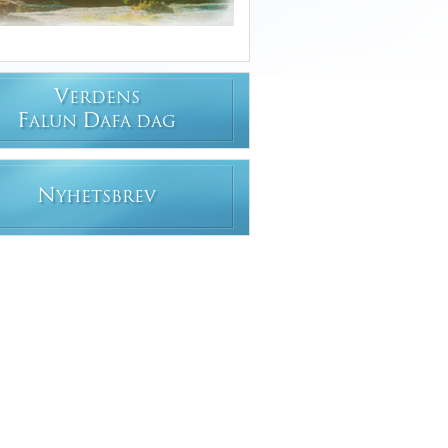
V
ERDENS
F
D
ALUN
AFA DAG
N
YHETSBREV