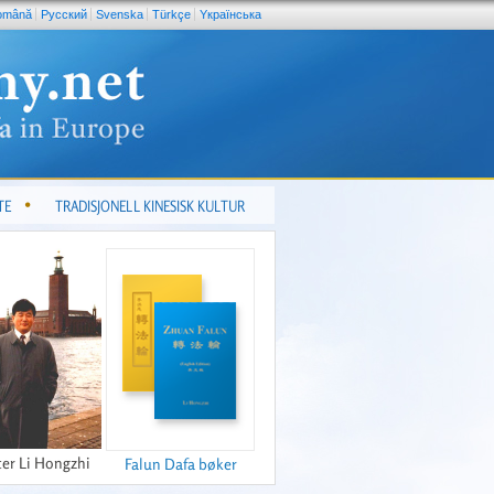
omână
Pусский
Svenska
Türkçe
Yкраїнська
TE
TRADISJONELL KINESISK KULTUR
er Li Hongzhi
Falun Dafa bøker