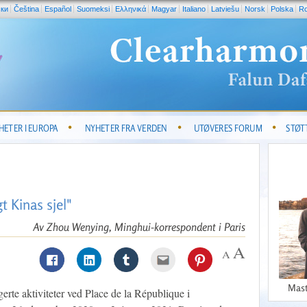
ски
Čeština
Español
Suomeksi
Ελληνικά
Magyar
Italiano
Latviešu
Norsk
Polska
R
HETER I EUROPA
NYHETER FRA VERDEN
UTØVERES FORUM
STØT
t Kinas sjel"
Av Zhou Wenying, Minghui-korrespondent i Paris
Mast
gerte aktiviteter ved Place de la République i