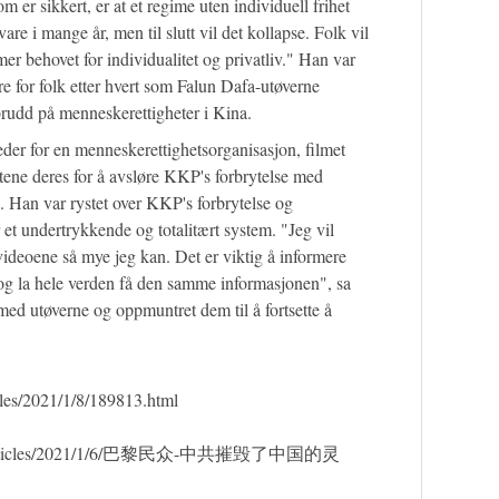
 er sikkert, er at et regime uten individuell frihet
are i mange år, men til slutt vil det kollapse. Folk vil
r behovet for individualitet og privatliv." Han var
gere for folk etter hvert som Falun Dafa-utøverne
brudd på menneskerettigheter i Kina.
r for en menneskerettighetsorganisasjon, filmet
tene deres for å avsløre KKP's forbrytelse med
. Han var rystet over KKP's forbrytelse og
t undertrykkende og totalitært system. "Jeg vil
 videoene så mye jeg kan. Det er viktig å informere
og la hele verden få den samme informasjonen", sa
med utøverne og oppmuntret dem til å fortsette å
icles/2021/1/8/189813.html
/mh/articles/2021/1/6/巴黎民众-中共摧毁了中国的灵