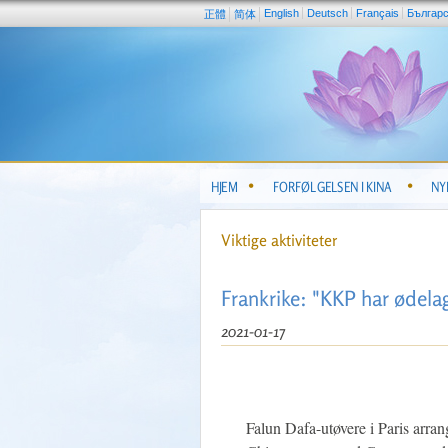
English
Deutsch
Français
Българ
正體
简体
HJEM
FORFØLGELSEN I KINA
NY
Viktige aktiviteter
Frankrike: "KKP har ødelag
2021-01-17
Falun Dafa-utøvere i Paris arran