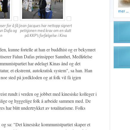
mer ...
ser for å få
Jean-Jacques har nettopp signert
un Dafa og
petisjonen med krav om en slutt
en
på KKP’s forfølgelse i Kina
en, kunne fortelle at han er buddhist og er bekymret
ktiserer Falun Dafas prinsipper Sannhet, Medfølelse
mmunistpartiet har ødelagt Kinas ånd og det
iktatur, et ekstremt, autokratisk system", sa han. Han
 noe sted på jordkloden og at folk vil få igjen
reist rundt i verden og jobbet med kinesiske kolleger i
nlige og hyggelige folk å arbeide sammen med. De
es har blitt undertrykket av totalitarisme. Folks
n og sa: "Det kinesiske kommunistpartiet skaper et