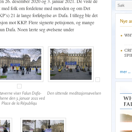
n 26. desember 2020 og 3. januar 2021. De viste de
et med folk om fordelene med metoden og om Det
’s) 21 år lange forfølgelse av Dafa. I tillegg ble det
Nye ar
tisjon mot KKP. Flere signerte petisjonen, og mange
Falun Dafa. Noen lærte seg øvelsene under
WHY
CRI
SPI
mer ...
tøverne viser Falun Dafa-
Den sittende meditasjonsøvelsen
lsene den 3. januar 2021 ved
Place de la Républiqu