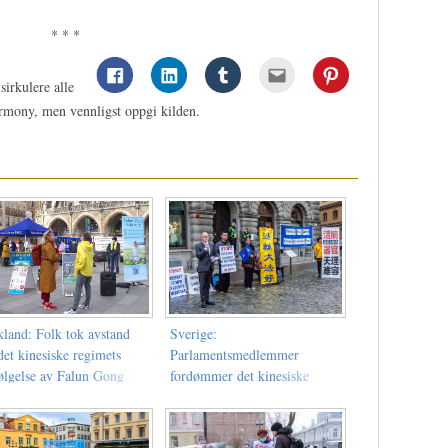
* * *
sirkulere alle
armony, men vennligst oppgi kilden.
kland: Folk tok avstand
Sverige:
det kinesiske regimets
Parlamentsmedlemmer
følgelse av Falun Gong
fordømmer det kinesiske
regimet og oppfordrer til
boikotting av regimet