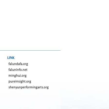
LINK
falundafa.org
faluninfo.net
minghui.org
pureinsight.org
shenyunperformingarts.org