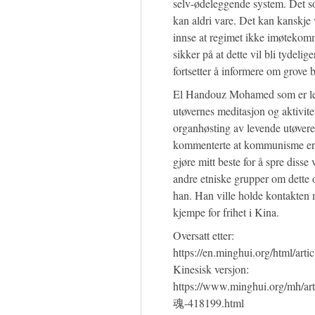
selv-ødeleggende system. Det som
kan aldri vare. Det kan kanskje v
innse at regimet ikke imøtekomme
sikker på at dette vil bli tydeli
fortsetter å informere om grove 
El Handouz Mohamed som er lede
utøvernes meditasjon og aktivite
organhøsting av levende utøvere
kommenterte at kommunisme er e
gjøre mitt beste for å spre disse
andre etniske grupper om dette 
han. Han ville holde kontakten 
kjempe for frihet i Kina.
Oversatt etter:
https://en.minghui.org/html/art
Kinesisk versjon:
https://www.minghui.org
魂-418199.html