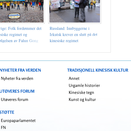
rige: Folk fordømmer det
Russland: Innbyggerne i
esiske regimet og
Irkutsk krever en slutt på det
følgelsen av Falun Gong
kinesiske regimet
NYHETER FRA VERDEN
TRADISJONELL KINESISK KULTUR
Nyheter fra verden
Annet
Urgamle historier
UTØVERES FORUM
Kinesiske tegn
Utøveres forum
Kunst og kultur
STØTTE
Europaparlamentet
FN