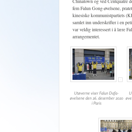
Chinatown og ved Centquatre de
fem Falun Gong-øvelsene, prat
kinesiske kommunistpartiets (KKP
samlet inn underskrifter i en pe
var veldig interessert i å lære 
arrangementet.
Utøverne viser Falun Dafa-
U
øvelsene den 26. desember 2020
øve
i Paris