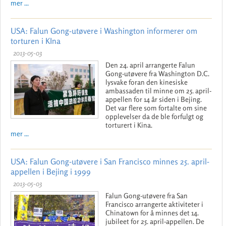
mer ...
USA: Falun Gong-utøvere i Washington informerer om
torturen i KIna
2013-05-03
Den 24. april arrangerte Falun
Gong-utøvere fra Washington D.C.
lysvake foran den kinesiske
ambassaden til minne om 25. april-
appellen for 14 år siden i Bejing.
Det var flere som fortalte om sine
opplevelser da de ble forfulgt og
torturert i Kina.
mer ...
USA: Falun Gong-utøvere i San Francisco minnes 25. april-
appellen i Bejing i 1999
2013-05-03
Falun Gong-utøvere fra San
Francisco arrangerte aktiviteter i
Chinatown for å minnes det 14.
jubileet for 25. april-appellen. De