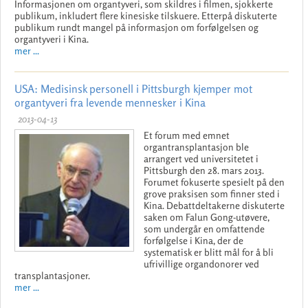
Informasjonen om organtyveri, som skildres i filmen, sjokkerte
publikum, inkludert flere kinesiske tilskuere. Etterpå diskuterte
publikum rundt mangel på informasjon om forfølgelsen og
organtyveri i Kina.
mer ...
USA: Medisinsk personell i Pittsburgh kjemper mot
organtyveri fra levende mennesker i Kina
2013-04-13
Et forum med emnet
organtransplantasjon ble
arrangert ved universitetet i
Pittsburgh den 28. mars 2013.
Forumet fokuserte spesielt på den
grove praksisen som finner sted i
Kina. Debattdeltakerne diskuterte
saken om Falun Gong-utøvere,
som undergår en omfattende
forfølgelse i Kina, der de
systematisk er blitt mål for å bli
ufrivillige organdonorer ved
transplantasjoner.
mer ...