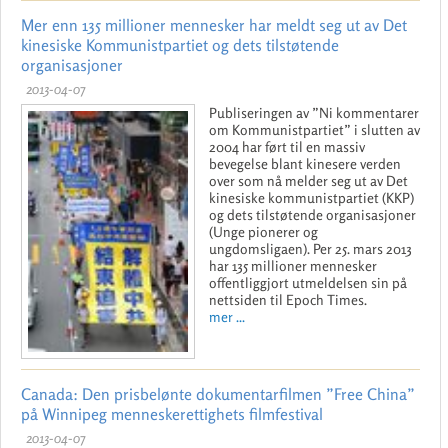
Mer enn 135 millioner mennesker har meldt seg ut av Det
kinesiske Kommunistpartiet og dets tilstøtende
organisasjoner
2013-04-07
Publiseringen av ”Ni kommentarer
om Kommunistpartiet” i slutten av
2004 har ført til en massiv
bevegelse blant kinesere verden
over som nå melder seg ut av Det
kinesiske kommunistpartiet (KKP)
og dets tilstøtende organisasjoner
(Unge pionerer og
ungdomsligaen). Per 25. mars 2013
har 135 millioner mennesker
offentliggjort utmeldelsen sin på
nettsiden til Epoch Times.
mer ...
Canada: Den prisbelønte dokumentarfilmen ”Free China”
på Winnipeg menneskerettighets filmfestival
2013-04-07