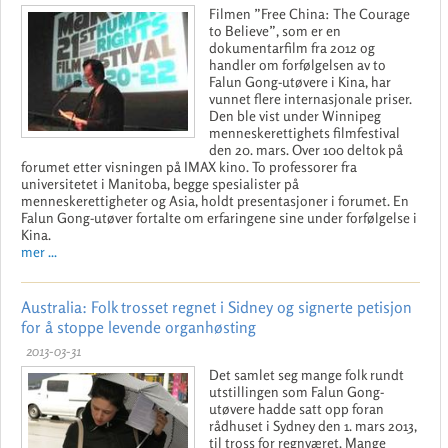
Filmen ”Free China: The Courage
to Believe”, som er en
dokumentarfilm fra 2012 og
handler om forfølgelsen av to
Falun Gong-utøvere i Kina, har
vunnet flere internasjonale priser.
Den ble vist under Winnipeg
menneskerettighets filmfestival
den 20. mars. Over 100 deltok på
forumet etter visningen på IMAX kino. To professorer fra
universitetet i Manitoba, begge spesialister på
menneskerettigheter og Asia, holdt presentasjoner i forumet. En
Falun Gong-utøver fortalte om erfaringene sine under forfølgelse i
Kina.
mer ...
Australia: Folk trosset regnet i Sidney og signerte petisjon
for å stoppe levende organhøsting
2013-03-31
Det samlet seg mange folk rundt
utstillingen som Falun Gong-
utøvere hadde satt opp foran
rådhuset i Sydney den 1. mars 2013,
til tross for regnværet. Mange