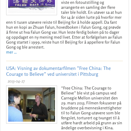
viste en fotoutstilling og
arrangerte en samling der flere
taler ble holdt. En utøver sa at hun
for 14 år siden lurte på hvorfor mer
enn ti tusen utøvere reiste til Beijing for å holde appell. Da fant
hun en kopi av Zhuan Falun, hovedboken i Falun Gong, og prøvde
å finne ut hva Falun Gong var. Hun leste ferdig boken på to dager
og oppdaget en ny mening med livet. Etter at forfølgelsen av Falun
Gong startet i 1999, reiste hun til Beijing for å appellere for Falun
Gong og ble arrestert.
mer ...
USA: Visning av dokumentarfilmen ”Free China: The
Courage to Believe” ved universitet i Pittsburg
2013-04-27
“Free China: The Courage to
Believe” ble vist på campus ved
Carnegie Mellon universitet den
29. mars 2013. Filmen fokuserer på
bruddene på menneskerettigheter
til to Falun Gong-utøvere som ble
fengslet, torturert og tvunget til å
utføre hardt arbeid på grunn av sin
åndelige overbevisning i Kina.