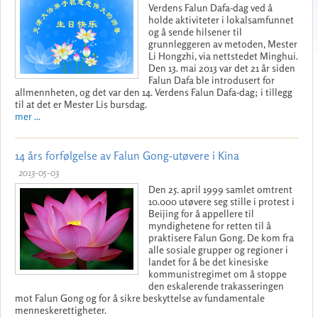
Verdens Falun Dafa-dag ved å
holde aktiviteter i lokalsamfunnet
og å sende hilsener til
grunnleggeren av metoden, Mester
Li Hongzhi, via nettstedet Minghui.
Den 13. mai 2013 var det 21 år siden
Falun Dafa ble introdusert for
allmennheten, og det var den 14. Verdens Falun Dafa-dag; i tillegg
til at det er Mester Lis bursdag.
mer ...
14 års forfølgelse av Falun Gong-utøvere i Kina
2013-05-03
Den 25. april 1999 samlet omtrent
10.000 utøvere seg stille i protest i
Beijing for å appellere til
myndighetene for retten til å
praktisere Falun Gong. De kom fra
alle sosiale grupper og regioner i
landet for å be det kinesiske
kommunistregimet om å stoppe
den eskalerende trakasseringen
mot Falun Gong og for å sikre beskyttelse av fundamentale
menneskerettigheter.