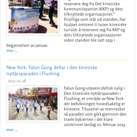
reservere deg fra Det kinesiske
kommunistpartiet (KKP) og dets
tilknyttede organisasjoner.”
Frivillige som står på standen, har
hjulpet omtrent ti tusen kinesiske
turister å reservere seg fra KKP og
dets tilknyttede organisasjoner
siden standen ble satt opp i
begynnelsen av januar.
mer ...
New York: Falun Gong deltar i den kinesiske
nyttårsparaden i Flushing
2013-02-28
Falun Gong-utøvere deltok nylig i
Den kinesiske nyttårsparaden i
Flushing, et område av New York
der befolkningen hovedsakelig er
kinesere. Titusener av mennesker
så paraden som gikk gjennom den
travle bykjernen i det klare
solskinnet lørdag 10. februar 2013.
mer ...