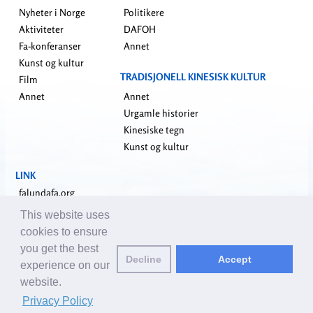
Nyheter i Norge
Politikere
Aktiviteter
DAFOH
Fa-konferanser
Annet
Kunst og kultur
TRADISJONELL KINESISK KULTUR
Film
Annet
Annet
Urgamle historier
Kinesiske tegn
Kunst og kultur
LINK
falundafa.org
faluninfo.net
This website uses
minghui.org
cookies to ensure
pureinsight.org
you get the best
Decline
Accept
shenyunperformingarts.org
experience on our
website.
Kontakt oss:
editor@no.clearharmony.net
| © 2001-2026 ClearHarmony.net |
Privacy Policy
Privacy Policy