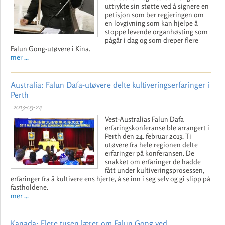
uttrykte sin støtte ved å signere en
petisjon som ber regjeringen om
en lovgivning som kan hjelpe å
stoppe levende organhøsting som
pågår i dag og som dreper flere
Falun Gong-utøvere i Kina.
mer ...
Australia: Falun Dafa-utøvere delte kultiveringserfaringer i
Perth
2013-03-24
Vest-Australias Falun Dafa
erfaringskonferanse ble arrangert i
Perth den 24. februar 2013. Ti
utøvere fra hele regionen delte
erfaringer på konferansen. De
snakket om erfaringer de hadde
fått under kultiveringsprosessen,
erfaringer fra å kultivere ens hjerte, å se inn i seg selv og gi slipp på
fastholdene.
mer ...
Kanada: Flere tusen lærer om Falun Gong ved