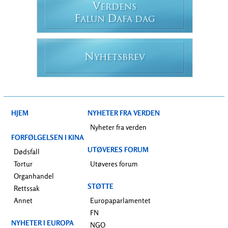
V
ERDENS
F
D
ALUN
AFA DAG
N
YHETSBREV
HJEM
NYHETER FRA VERDEN
Nyheter fra verden
FORFØLGELSEN I KINA
UTØVERES FORUM
Dødsfall
Tortur
Utøveres forum
Organhandel
STØTTE
Rettssak
Annet
Europaparlamentet
FN
NYHETER I EUROPA
NGO