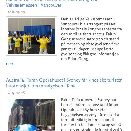
Velværemessen i Vancouver
2013-03-09
Den 21. årlige Velværemessen i
Vancouver ble arrangert på Det
internasjonale kongressenteret fra
den 15. til 17. februar 2013. Falun
Gong-utøvere satte opp en stand
på messen og viste øvelsene flere
ganger til dagen. Mange lærte
øvelsene og fikk god informasjon
om Falun Gong.
mer ...
Australia: Foran Operahuset i Sydney får kinesiske turister
informasjon om forfølgelsen i Kina
2013-02-28
Falun Dafa-utøvere i Sydney har
hatt en informasjonsstand foran
Operahuset i Sydney siden
begynnelsen av 2013. De ønsket å
formidle viktig informasjon til
turister fra Fastlandskina og si: ”Gi
deg selv en strålende fremtid ved å