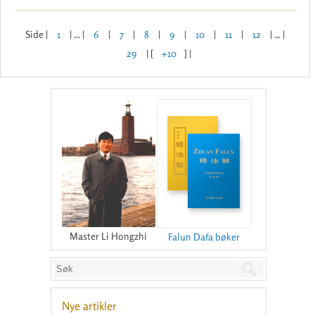
Side |
1
| ... |
6
|
7
|
8
|
9
|
10
|
11
|
12
| ... |
29
| [
+10
] |
Master Li Hongzhi
Falun Dafa bøker
Nye artikler