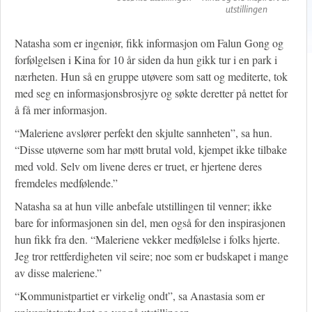
utstillingen
Natasha som er ingeniør, fikk informasjon om Falun Gong og
forfølgelsen i Kina for 10 år siden da hun gikk tur i en park i
nærheten. Hun så en gruppe utøvere som satt og mediterte, tok
med seg en informasjonsbrosjyre og søkte deretter på nettet for
å få mer informasjon.
“Maleriene avslører perfekt den skjulte sannheten”, sa hun.
“Disse utøverne som har møtt brutal vold, kjempet ikke tilbake
med vold. Selv om livene deres er truet, er hjertene deres
fremdeles medfølende.”
Natasha sa at hun ville anbefale utstillingen til venner; ikke
bare for informasjonen sin del, men også for den inspirasjonen
hun fikk fra den. “Maleriene vekker medfølelse i folks hjerte.
Jeg tror rettferdigheten vil seire; noe som er budskapet i mange
av disse maleriene.”
“Kommunistpartiet er virkelig ondt”, sa Anastasia som er