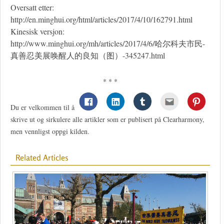
Oversatt etter:
http://en.minghui.org/html/articles/2017/4/10/162791.html
Kinesisk versjon:
http://www.minghui.org/mh/articles/2017/4/6/哈尔科夫市民-
真善忍美展唤醒人的良知（图）-345247.html
* * *
Du er velkommen til å
skrive ut og sirkulere alle artikler som er publisert på Clearharmony,
men vennligst oppgi kilden.
Related Articles