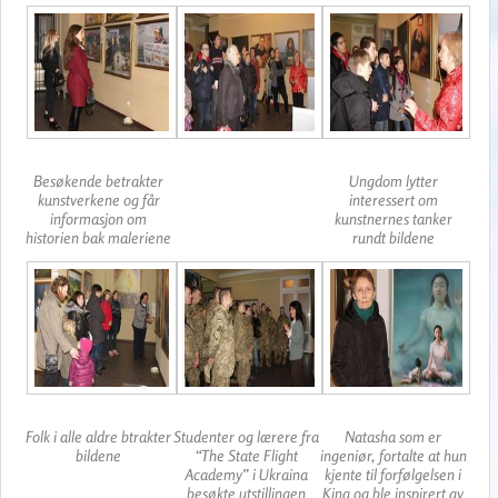
Besøkende betrakter
Ungdom lytter
kunstverkene og får
interessert om
informasjon om
kunstnernes tanker
historien bak maleriene
rundt bildene
Folk i alle aldre btrakter
Studenter og lærere fra
Natasha som er
bildene
“The State Flight
ingeniør, fortalte at hun
Academy” i Ukraina
kjente til forfølgelsen i
besøkte utstillingen
Kina og ble inspirert av