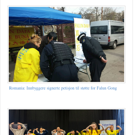
Romania: Innbyggere signerte petisjon til støtte for Falun Gong