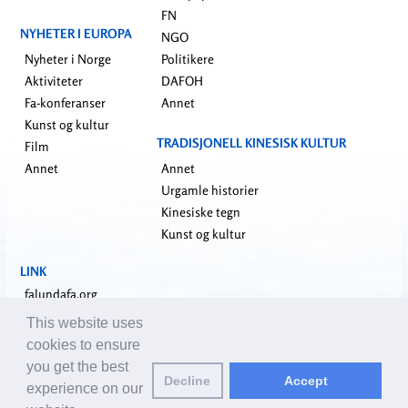
FN
NYHETER I EUROPA
NGO
Nyheter i Norge
Politikere
Aktiviteter
DAFOH
Fa-konferanser
Annet
Kunst og kultur
TRADISJONELL KINESISK KULTUR
Film
Annet
Annet
Urgamle historier
Kinesiske tegn
Kunst og kultur
LINK
falundafa.org
faluninfo.net
This website uses
minghui.org
cookies to ensure
pureinsight.org
you get the best
Decline
Accept
shenyunperformingarts.org
experience on our