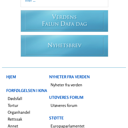
mer ...
V
ERDENS
F
D
ALUN
AFA DAG
N
YHETSBREV
HJEM
NYHETER FRA VERDEN
Nyheter fra verden
FORFØLGELSEN I KINA
UTØVERES FORUM
Dødsfall
Tortur
Utøveres forum
Organhandel
STØTTE
Rettssak
Annet
Europaparlamentet