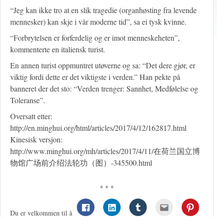
“Jeg kan ikke tro at en slik tragedie (organhøsting fra levende
mennesker) kan skje i vår moderne tid”, sa ei tysk kvinne.
“Forbrytelsen er forferdelig og er imot menneskeheten”,
kommenterte en italiensk turist.
En annen turist oppmuntret utøverne og sa: “Det dere gjør, er
viktig fordi dette er det viktigste i verden.” Han pekte på
banneret der det sto: “Verden trenger: Sannhet, Medfølelse og
Toleranse”.
Oversatt etter:
http://en.minghui.org/html/articles/2017/4/12/162817.html
Kinesisk versjon:
http://www.minghui.org/mh/articles/2017/4/11/在荷兰国立博
物馆广场前介绍法轮功（图）-345500.html
* * *
Du er velkommen til å