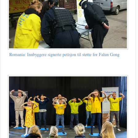
Romania: Innbyggere signerte petisjon til støtte for Falun Gong