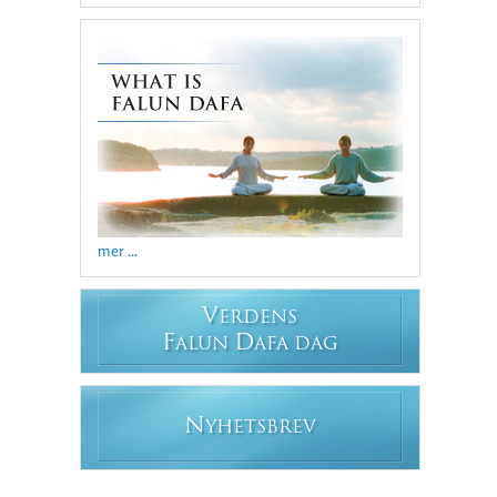
mer ...
V
ERDENS
F
D
ALUN
AFA DAG
N
YHETSBREV