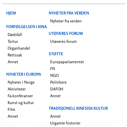
HJEM
NYHETER FRA VERDEN
Nyheter fra verden
FORFØLGELSEN I KINA
UTØVERES FORUM
Dødsfall
Tortur
Utøveres forum
Organhandel
STØTTE
Rettssak
Annet
Europaparlamentet
FN
NYHETER I EUROPA
NGO
Nyheter i Norge
Politikere
Aktiviteter
DAFOH
Fa-konferanser
Annet
Kunst og kultur
TRADISJONELL KINESISK KULTUR
Film
Annet
Annet
Urgamle historier