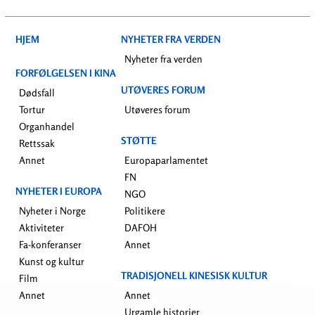
HJEM
NYHETER FRA VERDEN
Nyheter fra verden
FORFØLGELSEN I KINA
UTØVERES FORUM
Dødsfall
Tortur
Utøveres forum
Organhandel
STØTTE
Rettssak
Annet
Europaparlamentet
FN
NYHETER I EUROPA
NGO
Nyheter i Norge
Politikere
Aktiviteter
DAFOH
Fa-konferanser
Annet
Kunst og kultur
TRADISJONELL KINESISK KULTUR
Film
Annet
Annet
Urgamle historier