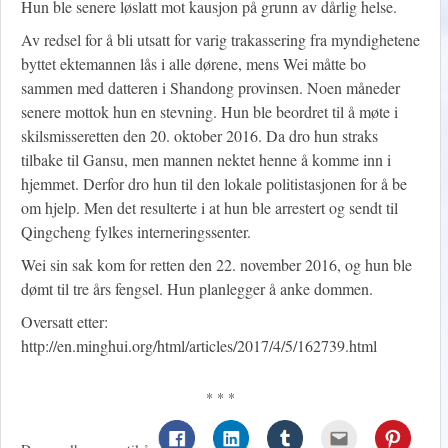
Hun ble senere løslatt mot kausjon på grunn av dårlig helse.
Av redsel for å bli utsatt for varig trakassering fra myndighetene
byttet ektemannen lås i alle dørene, mens Wei måtte bo
sammen med datteren i Shandong provinsen. Noen måneder
senere mottok hun en stevning. Hun ble beordret til å møte i
skilsmisseretten den 20. oktober 2016. Da dro hun straks
tilbake til Gansu, men mannen nektet henne å komme inn i
hjemmet. Derfor dro hun til den lokale politistasjonen for å be
om hjelp. Men det resulterte i at hun ble arrestert og sendt til
Qingcheng fylkes interneringssenter.
Wei sin sak kom for retten den 22. november 2016, og hun ble
dømt til tre års fengsel. Hun planlegger å anke dommen.
Oversatt etter:
http://en.minghui.org/html/articles/2017/4/5/162739.html
* * *