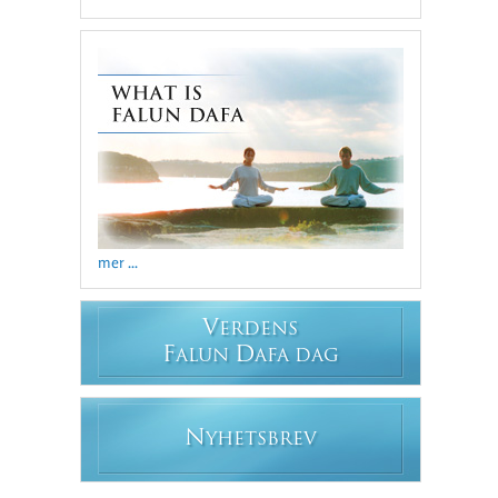
mer ...
V
ERDENS
F
D
ALUN
AFA DAG
N
YHETSBREV