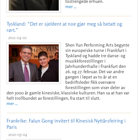
tostrengede erhuen.
mer ...
Tyskland: “Det er sjeldent at noe gjør meg så betatt og
rørt.”
2011-04-01
Shen Yun Performing Arts begynte
sin europeiske turne i Frankfurt i
Tyskland og hadde tre danse- og
musikkforestillinger i
Jahrhunderthalle i Frankfurt den
26. og 27. februar. Det var andre
gangen i løpet av to år at en
bedriftsleder fikk overvære
forestillingen som viser deler av
den 5000 år gamle kinesiske, klassiske kulturen. Han sa at han var
helt trollbundet av forestillingen, fra start til slutt.
mer ...
Frankrike: Falun Gong invitert til Kinesisk Nyttårsfeiring i
Paris
2010-03-04