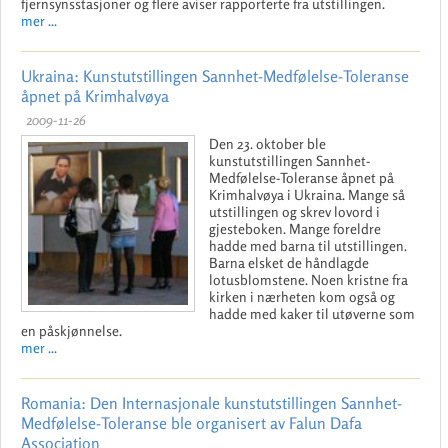
fjernsynsstasjoner og flere aviser rapporterte fra utstillingen.
mer ...
Ukraina: Kunstutstillingen Sannhet-Medfølelse-Toleranse
åpnet på Krimhalvøya
2009-11-26
Den 23. oktober ble
kunstutstillingen Sannhet-
Medfølelse-Toleranse åpnet på
Krimhalvøya i Ukraina. Mange så
utstillingen og skrev lovord i
gjesteboken. Mange foreldre
hadde med barna til utstillingen.
Barna elsket de håndlagde
lotusblomstene. Noen kristne fra
kirken i nærheten kom også og
hadde med kaker til utøverne som
en påskjønnelse.
mer ...
Romania: Den Internasjonale kunstutstillingen Sannhet-
Medfølelse-Toleranse ble organisert av Falun Dafa
Association