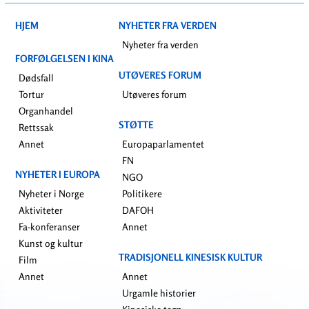
HJEM
NYHETER FRA VERDEN
Nyheter fra verden
FORFØLGELSEN I KINA
UTØVERES FORUM
Dødsfall
Tortur
Utøveres forum
Organhandel
STØTTE
Rettssak
Annet
Europaparlamentet
FN
NYHETER I EUROPA
NGO
Nyheter i Norge
Politikere
Aktiviteter
DAFOH
Fa-konferanser
Annet
Kunst og kultur
TRADISJONELL KINESISK KULTUR
Film
Annet
Annet
Urgamle historier