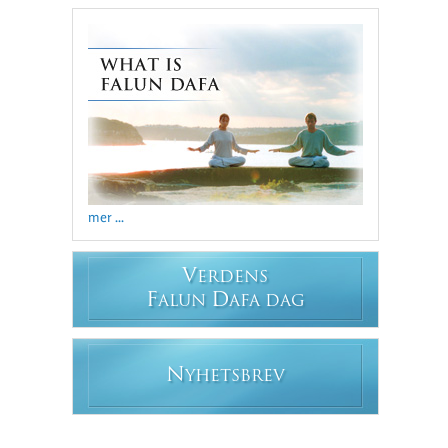
mer ...
V
ERDENS
F
D
ALUN
AFA DAG
N
YHETSBREV