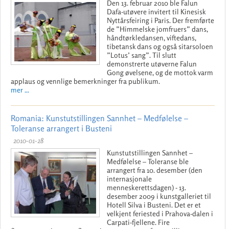
Den 13. februar 2010 ble Falun
Dafa-utøvere invitert til Kinesisk
Nyttårsfeiring i Paris. Der fremførte
de ”Himmelske jomfruers” dans,
håndtørkledansen, viftedans,
tibetansk dans og også sitarsoloen
”Lotus’ sang”. Til slutt
demonstrerte utøverne Falun
Gong øvelsene, og de mottok varm
applaus og vennlige bemerkninger fra publikum.
mer ...
Romania: Kunstutstillingen Sannhet – Medfølelse –
Toleranse arrangert i Busteni
2010-01-28
Kunstutstillingen Sannhet –
Medfølelse – Toleranse ble
arrangert fra 10. desember (den
internasjonale
menneskerettsdagen) - 13.
desember 2009 i kunstgalleriet til
Hotell Silva i Busteni. Det er et
velkjent feriested i Prahova-dalen i
Carpati-fjellene. Fire