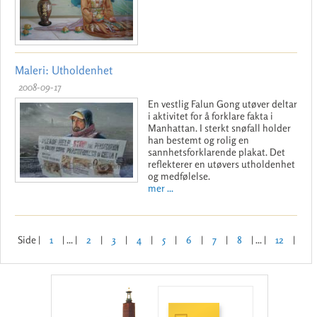
Maleri: Utholdenhet
2008-09-17
En vestlig Falun Gong utøver deltar
i aktivitet for å forklare fakta i
Manhattan. I sterkt snøfall holder
han bestemt og rolig en
sannhetsforklarende plakat. Det
reflekterer en utøvers utholdenhet
og medfølelse.
mer ...
Side |
1
| ... |
2
|
3
|
4
|
5
|
6
|
7
|
8
| ... |
12
|