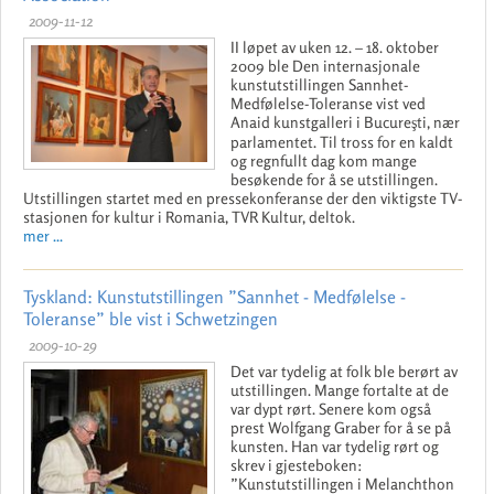
2009-11-12
II løpet av uken 12. – 18. oktober
2009 ble Den internasjonale
kunstutstillingen Sannhet-
Medfølelse-Toleranse vist ved
Anaid kunstgalleri i Bucureşti, nær
parlamentet. Til tross for en kaldt
og regnfullt dag kom mange
besøkende for å se utstillingen.
Utstillingen startet med en pressekonferanse der den viktigste TV-
stasjonen for kultur i Romania, TVR Kultur, deltok.
mer ...
Tyskland: Kunstutstillingen ”Sannhet - Medfølelse -
Toleranse” ble vist i Schwetzingen
2009-10-29
Det var tydelig at folk ble berørt av
utstillingen. Mange fortalte at de
var dypt rørt. Senere kom også
prest Wolfgang Graber for å se på
kunsten. Han var tydelig rørt og
skrev i gjesteboken:
”Kunstutstillingen i Melanchthon