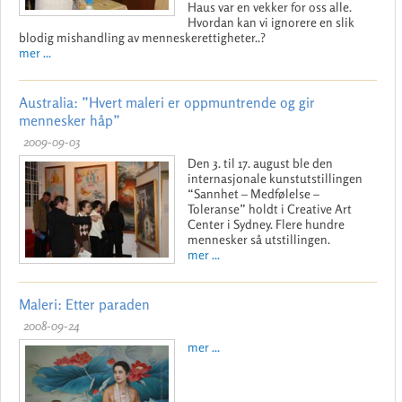
Haus var en vekker for oss alle.
Hvordan kan vi ignorere en slik
blodig mishandling av menneskerettigheter..?
mer ...
Australia: ”Hvert maleri er oppmuntrende og gir
mennesker håp”
2009-09-03
Den 3. til 17. august ble den
internasjonale kunstutstillingen
“Sannhet – Medfølelse –
Toleranse” holdt i Creative Art
Center i Sydney. Flere hundre
mennesker så utstillingen.
mer ...
Maleri: Etter paraden
2008-09-24
mer ...