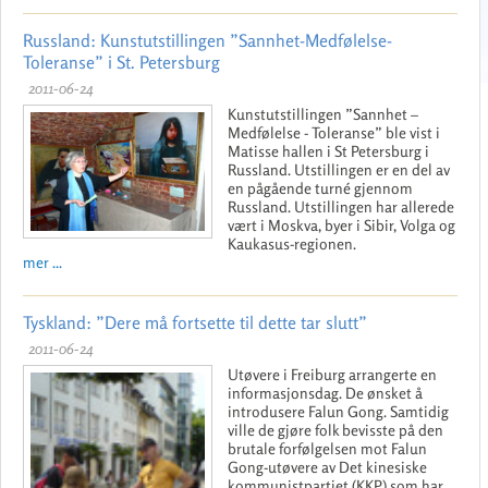
Russland: Kunstutstillingen ”Sannhet-Medfølelse-
Toleranse” i St. Petersburg
2011-06-24
Kunstutstillingen ”Sannhet –
Medfølelse - Toleranse” ble vist i
Matisse hallen i St Petersburg i
Russland. Utstillingen er en del av
en pågående turné gjennom
Russland. Utstillingen har allerede
vært i Moskva, byer i Sibir, Volga og
Kaukasus-regionen.
mer ...
Tyskland: ”Dere må fortsette til dette tar slutt”
2011-06-24
Utøvere i Freiburg arrangerte en
informasjonsdag. De ønsket å
introdusere Falun Gong. Samtidig
ville de gjøre folk bevisste på den
brutale forfølgelsen mot Falun
Gong-utøvere av Det kinesiske
kommunistpartiet (KKP) som har