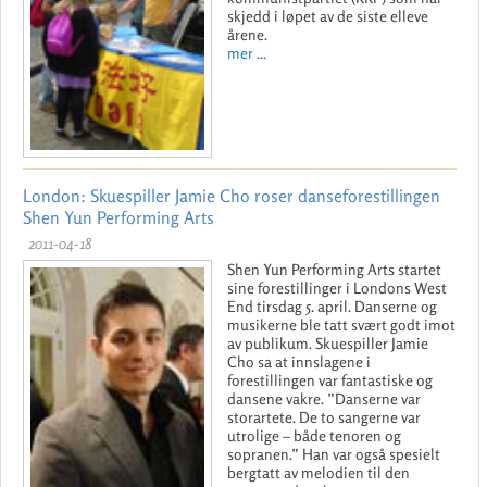
skjedd i løpet av de siste elleve
årene.
mer ...
London: Skuespiller Jamie Cho roser danseforestillingen
Shen Yun Performing Arts
2011-04-18
Shen Yun Performing Arts startet
sine forestillinger i Londons West
End tirsdag 5. april. Danserne og
musikerne ble tatt svært godt imot
av publikum. Skuespiller Jamie
Cho sa at innslagene i
forestillingen var fantastiske og
dansene vakre. ”Danserne var
storartete. De to sangerne var
utrolige – både tenoren og
sopranen.” Han var også spesielt
bergtatt av melodien til den