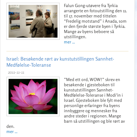
Falun Gong-utøvere fra Tyrkia
arrangerte en fotoutstilling den 11.
til 17. november med tittelen
“Fredelig motstand” i Anada, som
er den fjerde største byen i Tyrkia.
Mange av byens beboere så
utstillingen.
mer ...
Israel: Besøkende rørt av kunstutstillingen Sannhet-
Medfølelse-Toleranse
2011-11-11
”Med ett ord, WOW!” skrev en
besøkende i gjesteboken til
kunstutstillingen Sannhet-
Medfølelse-Toleranse i Modi'in i
Israel. Gjesteboken ble fylt med
personlige erfaringer fra byens
innbyggere og mennesker fra
andre steder i regionen. Mange
barn så utstillingen og ble rørt av
den.
mer ...