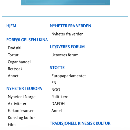
HJEM
NYHETER FRA VERDEN
Nyheter fra verden
FORFØLGELSEN I KINA
UTØVERES FORUM
Dødsfall
Tortur
Utøveres forum
Organhandel
STØTTE
Rettssak
Annet
Europaparlamentet
FN
NYHETER I EUROPA
NGO
Nyheter i Norge
Politikere
Aktiviteter
DAFOH
Fa-konferanser
Annet
Kunst og kultur
TRADISJONELL KINESISK KULTUR
Film