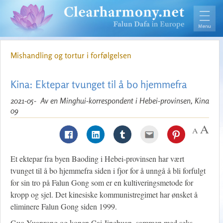
Mishandling og tortur i forfølgelsen
Kina: Ektepar tvunget til å bo hjemmefra
2021-05-
Av en Minghui-korrespondent i Hebei-provinsen, Kina
09
Et ektepar fra byen Baoding i Hebei-provinsen har vært
tvunget til å bo hjemmefra siden i fjor for å unngå å bli forfulgt
for sin tro på Falun Gong som er en kultiveringsmetode for
kropp og sjel. Det kinesiske kommunistregimet har ønsket å
eliminere Falun Gong siden 1999.
Guo Yuanrong og konen Cai Jinchuan, sammen med seks