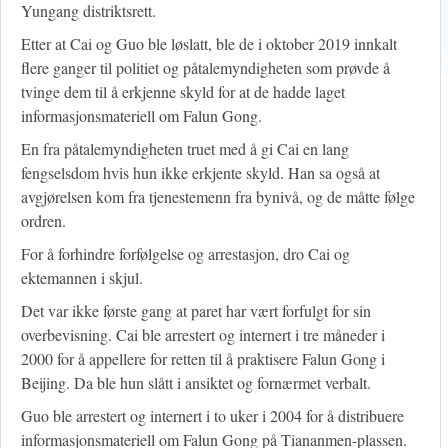
Yungang distriktsrett.
Etter at Cai og Guo ble løslatt, ble de i oktober 2019 innkalt
flere ganger til politiet og påtalemyndigheten som prøvde å
tvinge dem til å erkjenne skyld for at de hadde laget
informasjonsmateriell om Falun Gong.
En fra påtalemyndigheten truet med å gi Cai en lang
fengselsdom hvis hun ikke erkjente skyld. Han sa også at
avgjørelsen kom fra tjenestemenn fra bynivå, og de måtte følge
ordren.
For å forhindre forfølgelse og arrestasjon, dro Cai og
ektemannen i skjul.
Det var ikke første gang at paret har vært forfulgt for sin
overbevisning. Cai ble arrestert og internert i tre måneder i
2000 for å appellere for retten til å praktisere Falun Gong i
Beijing. Da ble hun slått i ansiktet og fornærmet verbalt.
Guo ble arrestert og internert i to uker i 2004 for å distribuere
informasjonsmateriell om Falun Gong på Tiananmen-plassen.