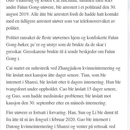
andre Falun Gong-utøvere, ble arrestert i et politiraid den 30.
august 2019. Alle åtte ble arrestert fordi de hadde hatt kontakt
med en tidligere arrestert utøver som var telefonovervåket av
politiet.
Politiet ransaket de fleste utøvernes hjem og konfiskerte Falun
Gong-bøker, pc`er og utstyr som de brukte da de skar i
gresskar. Gresskarene brukte til å sende beskjeder om Falun
Gong i.
Cai startet en sultestreik ved Zhangjiakou kvinneinternering og
ble løslatt mot kausjon åtte dager senere. Tian, som ble
internert i Shanxi, ble løslatt etter ti dagers internering. Hun ble
tvangsforet under oppholdet. Cao ble løslatt 15 dager senere,
og Guo, som hadde medisinske problemer, ble løslatt mot
kausjon den 30. september etter en måneds internering.
Fire utøvere er fortsatt i forvaring. Han, Sun og Li ble dømt til
fra åtte til ni års fengsel i februar 2020. Gao ble internert i
Datong kvinneinternering i Shanxi og venter på rettssak ved