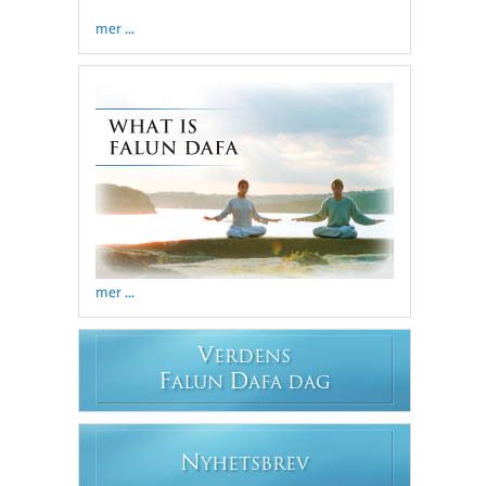
mer ...
mer ...
V
ERDENS
F
D
ALUN
AFA DAG
N
YHETSBREV