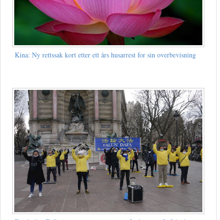
Kina: Ny rettssak kort etter ett års husarrest for sin overbevisning