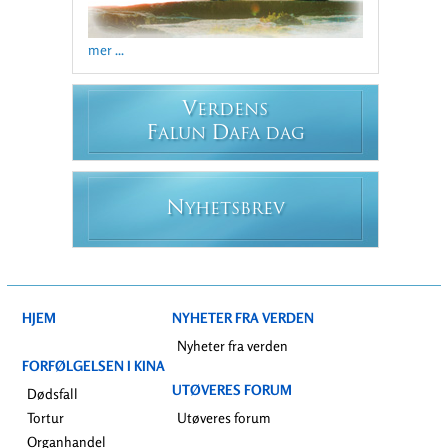
mer ...
V
ERDENS
F
D
ALUN
AFA DAG
N
YHETSBREV
HJEM
NYHETER FRA VERDEN
Nyheter fra verden
FORFØLGELSEN I KINA
UTØVERES FORUM
Dødsfall
Tortur
Utøveres forum
Organhandel