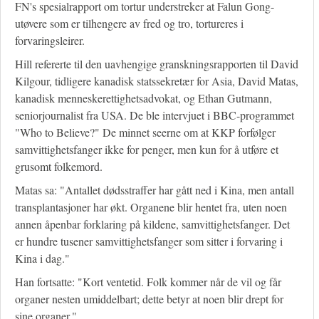
FN's spesialrapport om tortur understreker at Falun Gong-
utøvere som er tilhengere av fred og tro, tortureres i
forvaringsleirer.
Hill refererte til den uavhengige granskningsrapporten til David
Kilgour, tidligere kanadisk statssekretær for Asia, David Matas,
kanadisk menneskerettighetsadvokat, og Ethan Gutmann,
seniorjournalist fra USA. De ble intervjuet i BBC-programmet
"Who to Believe?" De minnet seerne om at KKP forfølger
samvittighetsfanger ikke for penger, men kun for å utføre et
grusomt folkemord.
Matas sa: "Antallet dødsstraffer har gått ned i Kina, men antall
transplantasjoner har økt. Organene blir hentet fra, uten noen
annen åpenbar forklaring på kildene, samvittighetsfanger. Det
er hundre tusener samvittighetsfanger som sitter i forvaring i
Kina i dag."
Han fortsatte: "Kort ventetid. Folk kommer når de vil og får
organer nesten umiddelbart; dette betyr at noen blir drept for
sine organer."