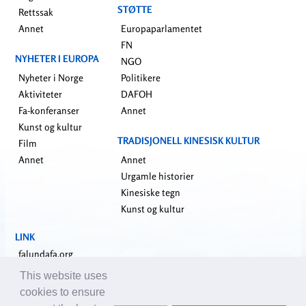
STØTTE
Rettssak
Annet
Europaparlamentet
FN
NYHETER I EUROPA
NGO
Nyheter i Norge
Politikere
Aktiviteter
DAFOH
Fa-konferanser
Annet
Kunst og kultur
TRADISJONELL KINESISK KULTUR
Film
Annet
Annet
Urgamle historier
Kinesiske tegn
Kunst og kultur
LINK
falundafa.org
faluninfo.net
This website uses
minghui.org
cookies to ensure
pureinsight.org