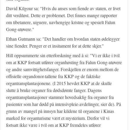
David Kilgour sa: "Hvis du anses som fiende av staten, er livet
ditt verdiløst. Dette er problemet. Det finnes mange rapporter
om tibetanere, uiguere, uavhengige kristne og spesielt Falun
Gong-utøvere."
Ethan Gutmann sa: "Det handler om hvordan staten ødelegger
sine fiender. Penger er et insitament for at dette skjer."
Hill oppsummerte sin etterforskning med å si: "Vi er ikke i tvil
om at KKP fortsatt utfører organhøsting fra Falun Gong-utøvere
og andre samvittighetsfanger. Forskjellen er enorm mellom de
offisielle organdonor-tallene fra KKP og de faktiske
organtransplantasjonene. (I 2015 hevdet KKP at de skulle
slutte å bruke organer fra dødsdømte fanger. Dagens
organtransplantasjoner stammer hovedsaklig fra organer fra
pasienter som har dødd på intensivpleie-avdelinger, sier de). På
grunn av mangel på innsyn har kildene til organene i Kinas
marked for organturisme vært et mysterium. Derfor vil vi
fortsatt ikke være i tvil om at KKP fremdeles utfører