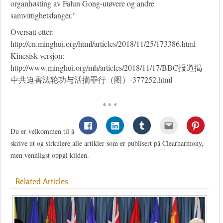
organhøsting av Falun Gong-utøvere og andre
samvittighetsfanger."
Oversatt etter:
http://en.minghui.org/html/articles/2018/11/25/173386.html
Kinesisk versjon:
http://www.minghui.org/mh/articles/2018/11/17/BBC报道揭
中共迫害法轮功与活摘罪行（图）-377252.html
* * *
Du er velkommen til å
skrive ut og sirkulere alle artikler som er publisert på Clearharmony,
men vennligst oppgi kilden.
Related Articles