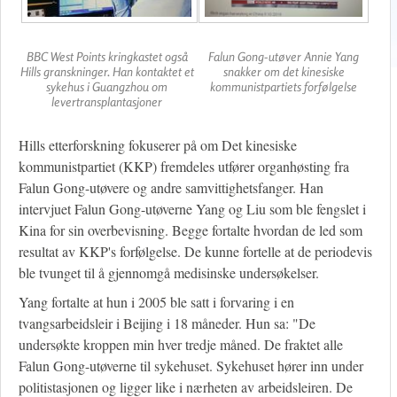
BBC West Points kringkastet også
Falun Gong-utøver Annie Yang
Hills granskninger. Han kontaktet et
snakker om det kinesiske
sykehus i Guangzhou om
kommunistpartiets forfølgelse
levertransplantasjoner
Hills etterforskning fokuserer på om Det kinesiske
kommunistpartiet (KKP) fremdeles utfører organhøsting fra
Falun Gong-utøvere og andre samvittighetsfanger. Han
intervjuet Falun Gong-utøverne Yang og Liu som ble fengslet i
Kina for sin overbevisning. Begge fortalte hvordan de led som
resultat av KKP's forfølgelse. De kunne fortelle at de periodevis
ble tvunget til å gjennomgå medisinske undersøkelser.
Yang fortalte at hun i 2005 ble satt i forvaring i en
tvangsarbeidsleir i Beijing i 18 måneder. Hun sa: "De
undersøkte kroppen min hver tredje måned. De fraktet alle
Falun Gong-utøverne til sykehuset. Sykehuset hører inn under
politistasjonen og ligger like i nærheten av arbeidsleiren. De