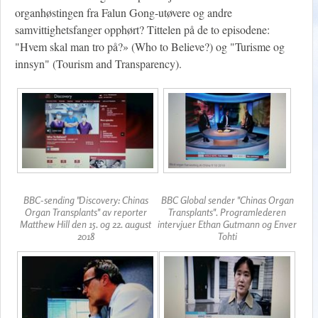
organhøstingen fra Falun Gong-utøvere og andre
samvittighetsfanger opphørt? Tittelen på de to episodene:
"Hvem skal man tro på?» (Who to Believe?) og "Turisme og
innsyn" (Tourism and Transparency).
BBC-sending "Discovery: Chinas
BBC Global sender "Chinas Organ
Organ Transplants" av reporter
Transplants". Programlederen
Matthew Hill den 15. og 22. august
intervjuer Ethan Gutmann og Enver
2018
Tohti