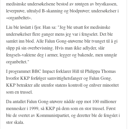
medisinske undersøkelsene bestod av røntgen av brystkassen,
leverprøve, ultralyd B-skanning og blodprøver; undersøkelser i
«organbeltet».
Liu ble løslatt i fjor. Han sa: "Jeg ble utsatt for medisinske
undersøkelser flere ganger mens jeg var i fengselet. Det ble
samlet inn blod. Alle Falun Gong-utøverne blir tvunget til å gi
slipp på sin overbevisning. Hvis man ikke adlyder, slår
fengsels-vaktene deg i armer, legger og bakende, men unngår
organbeltet."
I programmet BBC Impact forklarer Hill til Philippa Thomas
hvorfor KKP forfølger samvittighetsfanger og Falun Gong.
KKP betrakter alle utenfor statens kontroll og enhver minoritet
som en trussel.
Da antallet Falun Gong-utøvere nådde opp mot 100 millioner
mennesker i 1999, så KKP på dem som en stor trussel. Først
ble de svertet av Kommunistpartiet, og deretter ble de fengslet i
stor skala.