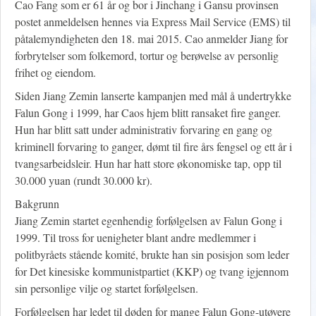
Cao Fang som er 61 år og bor i Jinchang i Gansu provinsen
postet anmeldelsen hennes via Express Mail Service (EMS) til
påtalemyndigheten den 18. mai 2015. Cao anmelder Jiang for
forbrytelser som folkemord, tortur og berøvelse av personlig
frihet og eiendom.
Siden Jiang Zemin lanserte kampanjen med mål å undertrykke
Falun Gong i 1999, har Caos hjem blitt ransaket fire ganger.
Hun har blitt satt under administrativ forvaring en gang og
kriminell forvaring to ganger, dømt til fire års fengsel og ett år i
tvangsarbeidsleir. Hun har hatt store økonomiske tap, opp til
30.000 yuan (rundt 30.000 kr).
Bakgrunn
Jiang Zemin startet egenhendig forfølgelsen av Falun Gong i
1999. Til tross for uenigheter blant andre medlemmer i
politbyråets stående komité, brukte han sin posisjon som leder
for Det kinesiske kommunistpartiet (KKP) og tvang igjennom
sin personlige vilje og startet forfølgelsen.
Forfølgelsen har ledet til døden for mange Falun Gong-utøvere