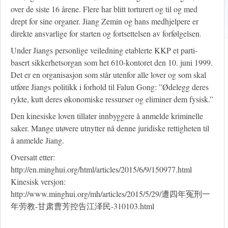
over de siste 16 årene. Flere har blitt torturert og til og med
drept for sine organer. Jiang Zemin og hans medhjelpere er
direkte ansvarlige for starten og fortsettelsen av forfølgelsen.
Under Jiangs personlige veiledning etablerte KKP et parti-
basert sikkerhetsorgan som het 610-kontoret den 10. juni 1999.
Det er en organisasjon som står utenfor alle lover og som skal
utføre Jiangs politikk i forhold til Falun Gong: ”Ødelegg deres
rykte, kutt deres økonomiske ressurser og eliminer dem fysisk.”
Den kinesiske loven tillater innbyggere å anmelde kriminelle
saker. Mange utøvere utnytter nå denne juridiske rettigheten til
å anmelde Jiang.
Oversatt etter:
http://en.minghui.org/html/articles/2015/6/9/150977.html
Kinesisk versjon:
http://www.minghui.org/mh/articles/2015/5/29/遭四年冤刑一
年劳教-甘肃曹芳控告江泽民-310103.html