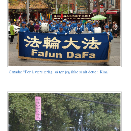
Canada: “For å være ærlig, så tør jeg ikke si alt dette i Kina”