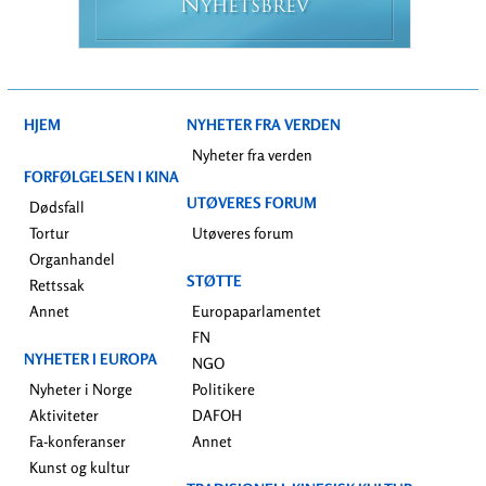
N
YHETSBREV
HJEM
NYHETER FRA VERDEN
Nyheter fra verden
FORFØLGELSEN I KINA
UTØVERES FORUM
Dødsfall
Tortur
Utøveres forum
Organhandel
STØTTE
Rettssak
Annet
Europaparlamentet
FN
NYHETER I EUROPA
NGO
Nyheter i Norge
Politikere
Aktiviteter
DAFOH
Fa-konferanser
Annet
Kunst og kultur