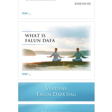
2025-02-02
mer ...
mer ...
V
ERDENS
F
D
ALUN
AFA DAG