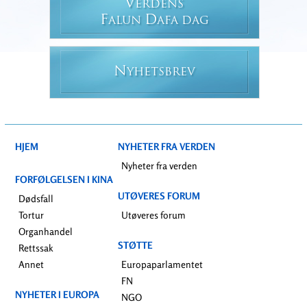
V
ERDENS
F
D
ALUN
AFA DAG
N
YHETSBREV
HJEM
NYHETER FRA VERDEN
Nyheter fra verden
FORFØLGELSEN I KINA
UTØVERES FORUM
Dødsfall
Tortur
Utøveres forum
Organhandel
STØTTE
Rettssak
Annet
Europaparlamentet
FN
NYHETER I EUROPA
NGO