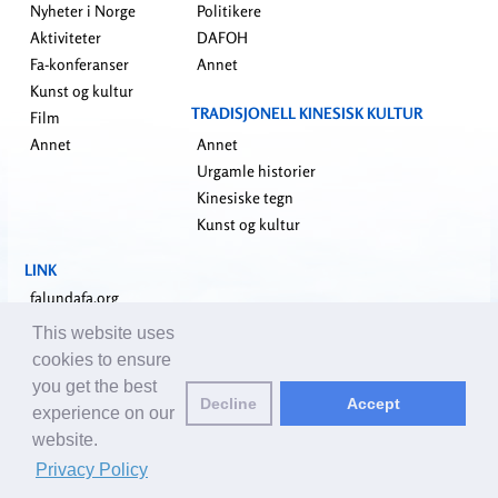
Nyheter i Norge
Politikere
Aktiviteter
DAFOH
Fa-konferanser
Annet
Kunst og kultur
TRADISJONELL KINESISK KULTUR
Film
Annet
Annet
Urgamle historier
Kinesiske tegn
Kunst og kultur
LINK
falundafa.org
faluninfo.net
This website uses
minghui.org
cookies to ensure
pureinsight.org
you get the best
Decline
Accept
shenyunperformingarts.org
experience on our
website.
Kontakt oss:
editor@no.clearharmony.net
| © 2001-2026 ClearHarmony.net |
Privacy Policy
Privacy Policy