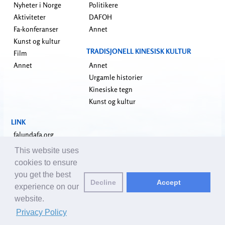
Nyheter i Norge
Politikere
Aktiviteter
DAFOH
Fa-konferanser
Annet
Kunst og kultur
TRADISJONELL KINESISK KULTUR
Film
Annet
Annet
Urgamle historier
Kinesiske tegn
Kunst og kultur
LINK
falundafa.org
faluninfo.net
This website uses
minghui.org
cookies to ensure
pureinsight.org
you get the best
Decline
Accept
shenyunperformingarts.org
experience on our
website.
Kontakt oss:
editor@no.clearharmony.net
| © 2001-2026 ClearHarmony.net |
Privacy Policy
Privacy Policy