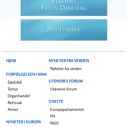
V
ERDENS
F
D
ALUN
AFA DAG
N
YHETSBREV
HJEM
NYHETER FRA VERDEN
Nyheter fra verden
FORFØLGELSEN I KINA
UTØVERES FORUM
Dødsfall
Tortur
Utøveres forum
Organhandel
STØTTE
Rettssak
Annet
Europaparlamentet
FN
NYHETER I EUROPA
NGO